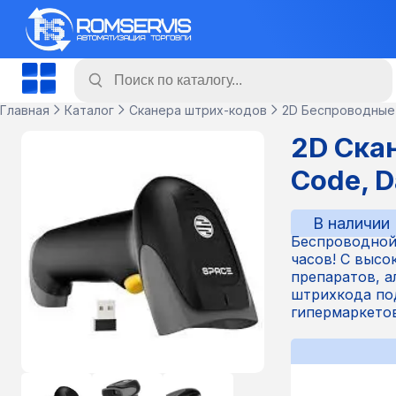
Главная
Каталог
Сканера штрих-кодов
2D Беспроводные
2D Ска
Code, D
В наличии
Беспроводной 
часов! С высо
препаратов, а
штрихкода по
гипермаркетов