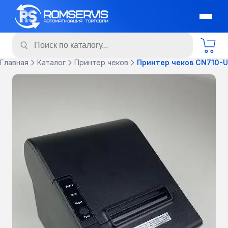
Главная
Каталог
Принтер чеков
Принтер чеков CN710-