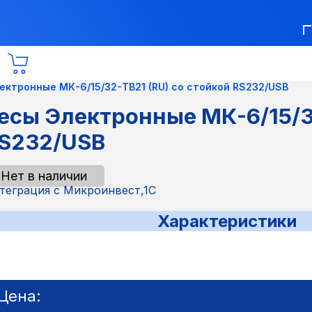
ектронные МК-6/15/32-TB21 (RU) со стойкой RS232/USB
есы Электронные МК-6/15/32
S232/USB
Нет в наличии
теграция с Микроинвест,1С
Характеристики
Цена: